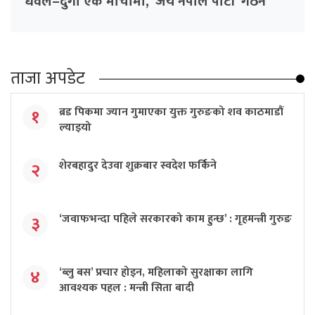
धवल–दुर्गा एकै मोर्चामा, ‘जय नेपाल पार्टी’ गठन
ताजा अपडेट
ब्रड पिकमा ज्यान गुमाएका युक्त गुरुङको शव काठमाडौं
१
ल्याइयो
शेरबहादुर देउवा शुक्रबार स्वदेश फर्किने
२
‘जवाफभन्दा पहिले सरकारको काम हुन्छ’ : गृहमन्त्री गुरुङ
३
‘ब्लु बस’ प्रचार होइन, महिलाको सुरक्षाका लागि
४
आवश्यक पहल : मन्त्री सिता बादी