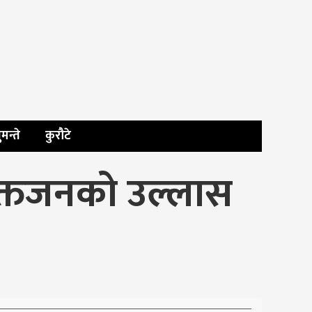
ुमन्ते
कुरौटे
क्तजनको उल्लास