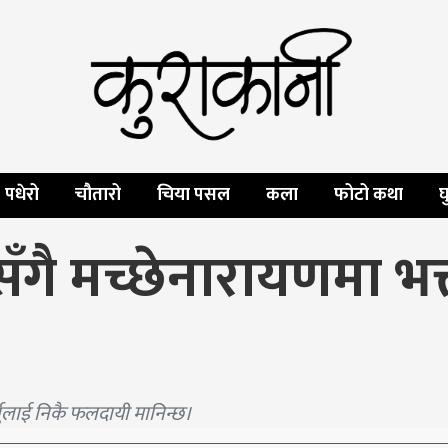
पधेरो
चौतारो
चिया पसल
कला
फोटो कथा
घ
गै मच्छेनारायणमा भ
ुलाई निकै फलदायी मानिन्छ।