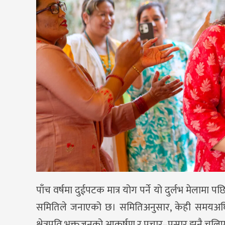
पाँच वर्षमा दुईपटक मात्र योग पर्ने यो दुर्लभ मेलाम
समितिले जनाएको छ। समितिअनुसार, केही समयअघि भग
क्षेत्रप्रति भक्तजनको आकर्षण र प्रचार–प्रसार झनै चुल