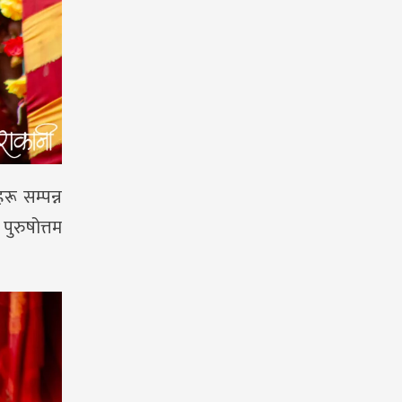
ू सम्पन्न
ुरुषोत्तम