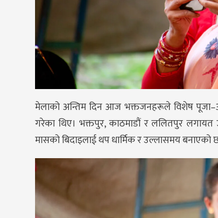
मेलाको अन्तिम दिन आज भक्तजनहरूले विशेष पूजा–अर्च
गरेका थिए। भक्तपुर, काठमाडौं र ललितपुर लगायत उप
मासको बिदाइलाई थप धार्मिक र उल्लासमय बनाएको 