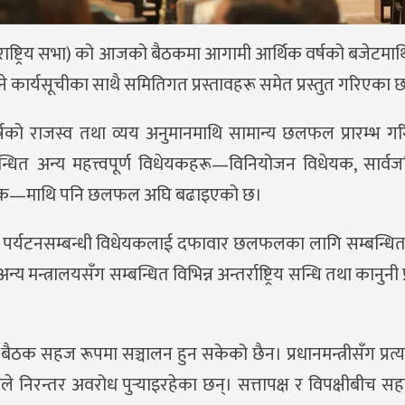
र राष्ट्रिय सभा) को आजको बैठकमा आगामी आर्थिक वर्षको बजेट
कार्यसूचीका साथै समितिगत प्रस्तावहरू समेत प्रस्तुत गरिएका छ
र्षको राजस्व तथा व्यय अनुमानमाथि सामान्य छलफल प्रारम्भ गरिय
बन्धित अन्य महत्त्वपूर्ण विधेयकहरू—विनियोजन विधेयक, सार
) विधेयक—माथि पनि छलफल अघि बढाइएको छ।
रालयले पर्यटनसम्बन्धी विधेयकलाई दफावार छलफलका लागि सम्बन्धि
य मन्त्रालयसँग सम्बन्धित विभिन्न अन्तर्राष्ट्रिय सन्धि तथा कानुनी 
हज रूपमा सञ्चालन हुन सकेको छैन। प्रधानमन्त्रीसँग प्रत्यक्ष प
हरूले निरन्तर अवरोध पुर्‍याइरहेका छन्। सत्तापक्ष र विपक्षीबीच स