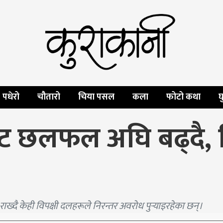
पधेरो
चौतारो
चिया पसल
कला
फोटो कथा
घ
ेट छलफल अघि बढ्दै, 
्ने माग राख्दै केही विपक्षी दलहरूले निरन्तर अवरोध पुर्‍याइरहेका छन्।