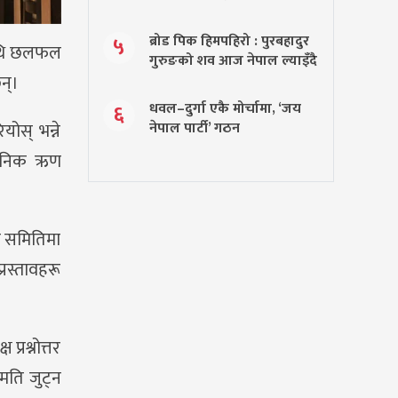
ब्रोड पिक हिमपहिरो : पुरबहादुर
५
माथि छलफल
गुरुङको शव आज नेपाल ल्याइँदै
न्।
धवल–दुर्गा एकै मोर्चामा, ‘जय
६
ोस् भन्ने
नेपाल पार्टी’ गठन
्वजनिक ऋण
त समितिमा
प्रस्तावहरू
्रश्नोत्तर
हमति जुट्न