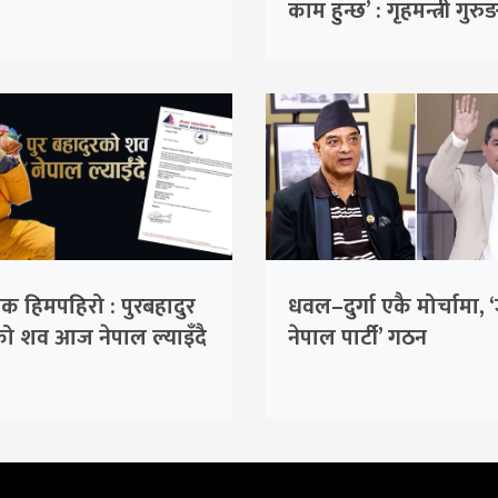
े
काम हुन्छ’ : गृहमन्त्री गुरु
पिक हिमपहिरो : पुरबहादुर
धवल–दुर्गा एकै मोर्चामा,
को शव आज नेपाल ल्याइँदै
नेपाल पार्टी’ गठन