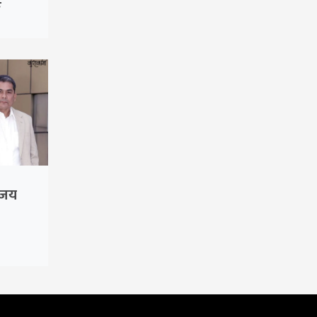
ङ
 ‘जय