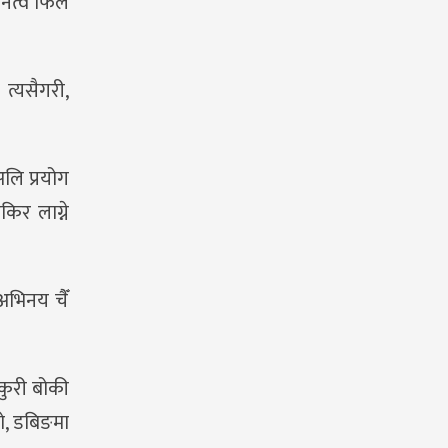
पनत्व फिल
 त्यसैगरी,
अलि प्रयोग
किर लाग्ने
 अभिनय चैँ
कुरी बोकी
ो, डबिङमा