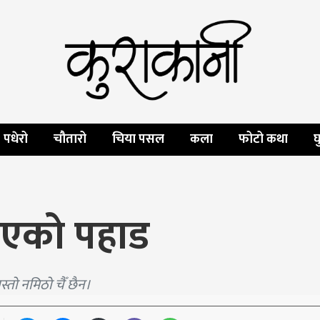
पधेरो
चौतारो
चिया पसल
कला
फोटो कथा
घ
िएको पहाड
्तो नमिठो चैँ छैन।