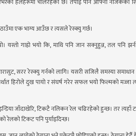
पालभरका हलहरूमा चलिरहेको छ। तपाई पनि आफ्नो नजिकको सि
ठाउँमा एक भाग्य आउँछ र त्यसले रेस्क्यु गर्छ।
्तो गाह्रो भयो कि, माथि पनि जान सक्नुहुन्न, तल पनि झर्न सक
ारासुट, सरर रेस्क्यु गर्नको लागि। यसरी सजिलै समस्या समाधान 
ट अर्थात हिरोले दुख पायो र संघर्ष गरेर सफल भयो फिल्मको मज्जा 
। इन्डिया जाँदाखेरि, टिकटै नलिकन रेल चढिरहेको हुन्छ। तर त्यहाँ
मको रेलको टिकट पनि पुर्याइदिन्छ।
, जान लागेको ठेगाना भने पकेटमै छोडिएको हुन्छ। ठेगाना हेर्दै हेर