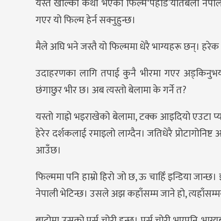
यस्तै खाल्को कथा भएको फिल्म‘पहाड’यतिबेला ने
गएर यो फिल्म हेर्न सक्नुहुन्छ।
मैले अघि भने जस्तै यो फिल्ममा धेरै भाग्यहरू छन्। हरेक 
उदाहरणका लागि तपाई कुनै भीरमा गएर अड्किनुभयो। यस
छंगाछुर भीर छ। अब त्यस्तो बेलामा के गर्ने त?
यस्तो गाह्रो भइराखेको बेलामा, टक्क आइदियो एउटा प्य
हेरेर दर्शकलाई रमाइलो लाग्दैन। जतिधेरै प्रोटागोनिष्
आउँछ।
फिल्ममा पनि हाम्रो हिरो जो छ, ऊ चाहिँ इन्डिया जान्छ
नेपाली भेटिन्छ। उसले अझ कहाँसम्म जाने हो, त्यहाँसम्
बाटोमा उसको पर्स चोरी हुन्छ। पर्स चोरी भएपनि, भाग्यबस