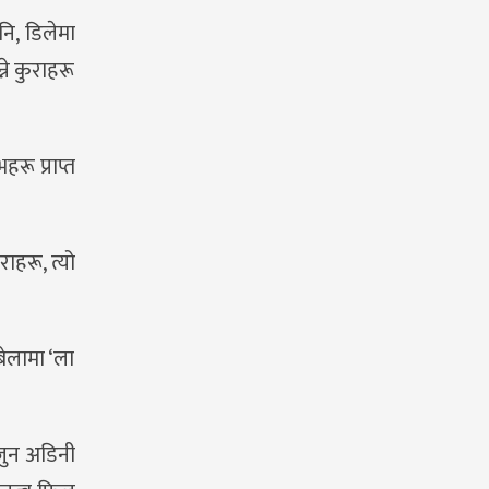
नि, डिलेमा
ने कुराहरू
रू प्राप्त
ाहरू, त्यो
बेलामा ‘ला
 जुन अडिनी