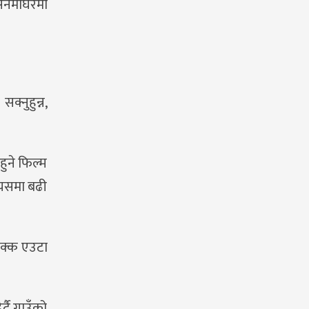
नेमाघरमा
्नुहुन्न,
हुने फिल्म
त्यसमा बढी
 टक्क एउटा
्दै गाउँको