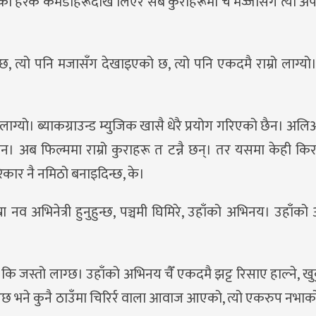
 हरेक कमेडीहरूदेखि लिएर सबै कुराहरूमा चैँ मज्जासँग त्यो अ
ू छ, त्यो पनि मजासँग देखाइएको छ, त्यो पनि एकदमै राम्रो लाग्यो।
लाग्यो। ब्याकग्राउन्ड म्युजिक खासै धेरै प्रयोग गरिएको छैन। अलि
छैन। अब फिल्ममा राम्रो कुराहरू त टन्नै छन्। तर यसमा केही किर
रिकार नै नमिठो बनाइदिन्छ, के।
रा नव अभिनेत्री हुनुहुन्छ, पञ्चमी घिमिरे, उहाँको अभिनय। उहाँको
ि जस्तो लाग्छ। उहाँको अभिनय चैँ एकदमै झट्ट रिसाए हाल्ने, खु
 आछ भने कुनै ठाउँमा चिरिर्र वाला आवाज आएको, त्यो एकरुप नभाक