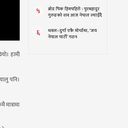
ब्रोड पिक हिमपहिरो : पुरबहादुर
५
गुरुङको शव आज नेपाल ल्याइँदै
धवल–दुर्गा एकै मोर्चामा, ‘जय
६
नेपाल पार्टी’ गठन
थियो। हामी
यालु पनि।
ै मात्रामा